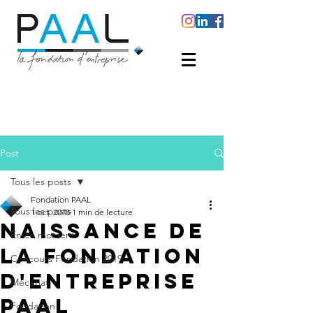
Post
Tous les posts
Fondation PAAL
Tous les posts
1 oct. 2018
1 min de lecture
Naissance de
En ce moment
la fondation
Concours Fondation 2019
d'entreprise
Mécénat
PAAL
Fondation