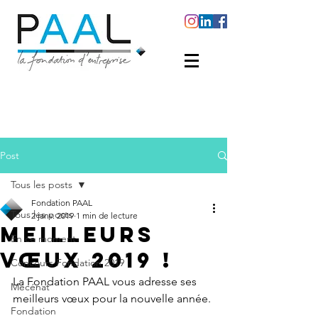
Post
Tous les posts
Fondation PAAL
Tous les posts
2 janv. 2019
1 min de lecture
Meilleurs
En ce moment
Vœux 2019 !
Concours Fondation 2019
La Fondation PAAL vous adresse ses 
Mécénat
meilleurs vœux pour la nouvelle année.
Fondation