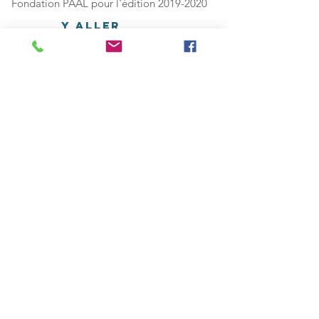
Fondation PAAL pour l'édition
2019-2020
Y aller
Partager
Nous contacter
Mentions légales
© Fondation PAAL 2020