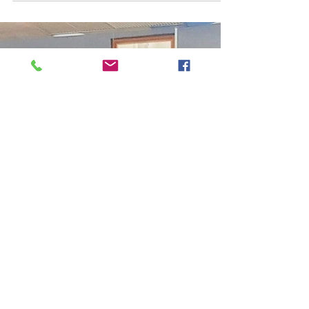
La visite du Collège
Simone Veil de Nice en
vidéo
La #FondationPAAL a accueilli une classe de
collégiens de l'établissement scolaire niçois
Simone Veil